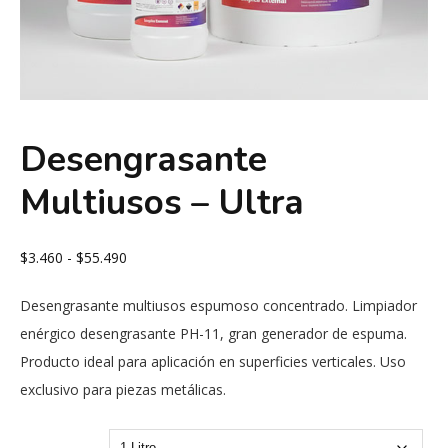
Desengrasante
Multiusos – Ultra
Rango
$
3.460
-
$
55.490
de
Desengrasante multiusos espumoso concentrado. Limpiador
precios:
enérgico desengrasante PH-11, gran generador de espuma.
desde
Producto ideal para aplicación en superficies verticales. Uso
$3.460
exclusivo para piezas metálicas.
hasta
$55.490