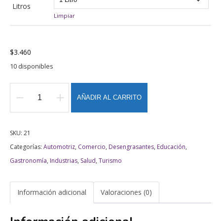
Litros
Limpiar
$
3.460
10 disponibles
AÑADIR AL CARRITO
Desengrasante
Multiusos
-
SKU:
21
Ultra
Categorías:
Automotriz
,
Comercio
,
Desengrasantes
,
Educación
,
cantidad
Gastronomía
,
Industrias
,
Salud
,
Turismo
Información adicional
Valoraciones (0)