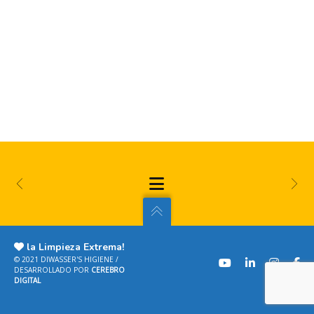
la Limpieza Extrema!
© 2021 DIWASSER'S HIGIENE /
DESARROLLADO POR
CEREBRO
DIGITAL